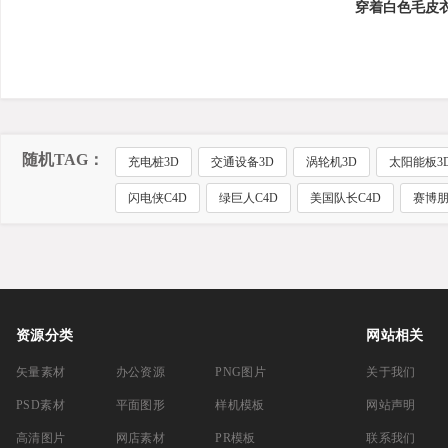
穿着白色毛皮
随机TAG：
充电桩3D
交通设备3D
涡轮机3D
太阳能板3
闪电侠C4D
绿巨人C4D
美国队长C4D
赛博朋
资源分类
网站相关
矢量素材
办公资源
PNG图片
关于我们
PSD素材
平面图形
样机模板
网站声明
高清图片
网店素材
PR模板
联系我们