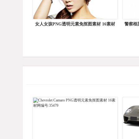
女人女孩PNG透明元素免抠图素材 16素材
警察框
网编号:6483