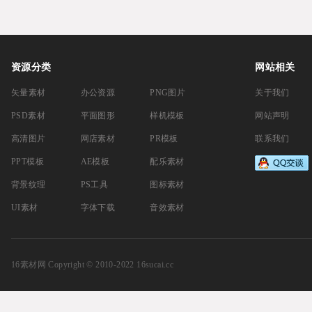
PowerPoin
资源分类
网站相关
矢量素材
办公资源
PNG图片
关于我们
PSD素材
平面图形
样机模板
网站声明
高清图片
网店素材
PR模板
联系我们
PPT模板
AE模板
配乐素材
背景纹理
PS工具
图标素材
UI素材
字体下载
音效素材
16素材网
Copyright © 2010-2022 16sucai.cc