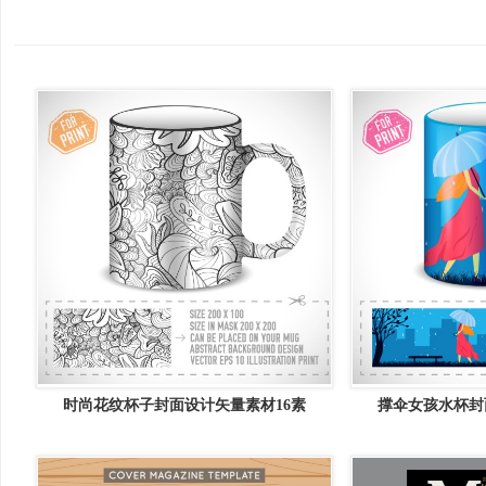
时尚花纹杯子封面设计矢量素材16素
撑伞女孩水杯封