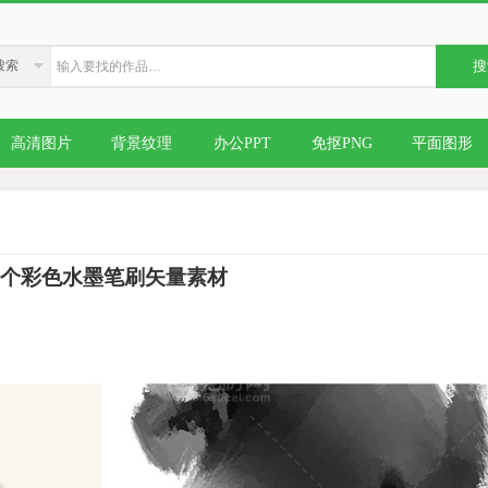
搜索
搜
高清图片
背景纹理
办公PPT
免抠PNG
平面图形
1个彩色水墨笔刷矢量素材