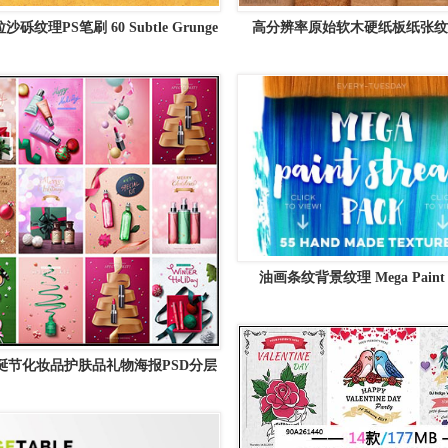
沙砾纹理PS笔刷 60 Subtle Grunge
高分辨率原始软木硬纸板纸张纹理 
Brushes
&amp; Cardboard High-Res Te
油画条纹背景纹理 Mega Paint S
Texture Pack
圣诞节化妆品护肤品礼物海报PSD分层
模板