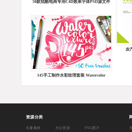
50款炫酷电商专用C4D效果字体PSD源文件
[含C4D源文件]
农
Veget
145手工制作水彩纹理套装 Watercolor
Textures + BONUS
资源分类
矢量素材
办公资源
PNG图片