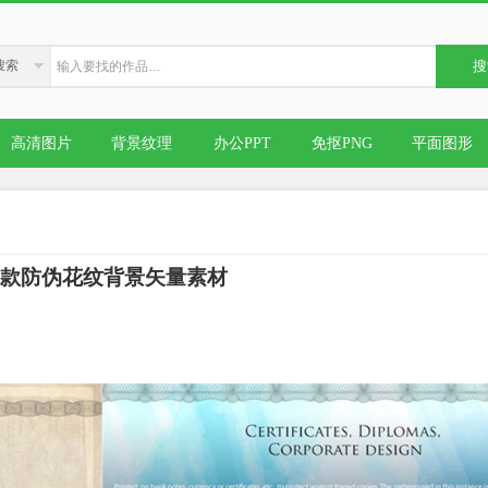
搜索
搜
高清图片
背景纹理
办公PPT
免抠PNG
平面图形
0款防伪花纹背景矢量素材