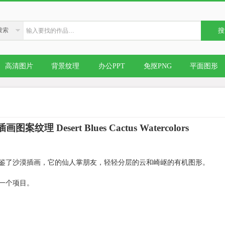
搜索
搜
高清图片
背景纹理
办公PPT
免抠PNG
平面图形
理 Desert Blues Cactus Watercolors
借鉴了沙漠插画，它的仙人掌朋友，轻轻分层的云和崎岖的有机图形。
一个项目。