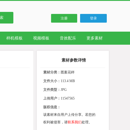
索
注册
登录
样机模板
视频模板
音效配乐
更多素材
素材参数详情
素材分类：
图案花样
文件大小：
113.4 MB
文件类型：
JPG
上传用户：
11547565
版权信息：
该素材来自用户上传分享。若您的
权利被侵害，请
联系我们
处理。