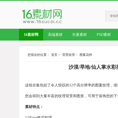
全站
16素材网
高端素材
矢量素材
PSD素材
您现在的位置：
首页
>
背景纹理
>
图案花样
沙漠/旱地/仙人掌水彩插画图案纹
这组合集包括了令人惊叹的12个高分辨率的图案纹理，
您会得到大量丰富的纹理背景和图形，可用于装饰您的下
素材特点：
12个jpg格式纹理