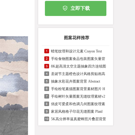
立即下载
图案花样推荐
蜡笔纹理和设计元素 Crayon Text
手绘食物图案食品包装图案矢量背
8K超高清太空主题抽象四方连续图
圣诞节主题橙色设计风格剪贴画高
抽象水彩花卉图案背景 Abstract
手绘粉笔素描图案背景素材图片 H
手绘树叶矢量图案无缝纹理素材v2
俏皮可爱柔和色调几何图案纹理素
家居风格格子印花无缝图案 Plaid
5K高分辨率逼真蜜蜂照片叠层背景